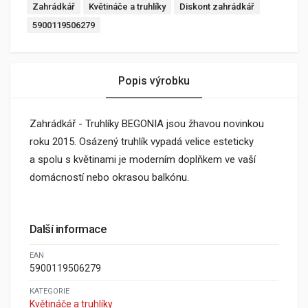
Zahrádkář
Květináče a truhlíky
Diskont zahrádkář
5900119506279
Popis výrobku
Zahrádkář - Truhlíky BEGONIA jsou žhavou novinkou
roku 2015. Osázený truhlík vypadá velice esteticky
a spolu s květinami je moderním doplňkem ve vaší
domácností nebo okrasou balkónu.
Další informace
EAN
5900119506279
KATEGORIE
Květináče a truhlíky