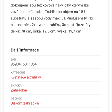
dokoupení jsou též kovové háky, díky kterým lze
zavěsit na zábradlí. Truhlík má objem na 15 l
substrátu a zásobu vody max. 5 l. Příslušenství: 1x
hladinoměr , 2x svorka truhlíku, 3x knot. Rozměry:
délka: 78 cm, šířka: 19,5 cm, výška: 19,7 cm
Další informace
EAN
8590415011354
KATEGORIE
Květináče a truhlíky
ZNAČKA
Zahrádkář
OBCHOD
Diskont zahrádkář