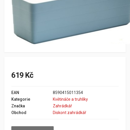
619 Kč
EAN
8590415011354
Kategorie
Květináče a truhlíky
Značka
Zahrádkář
Obchod
Diskont zahrádkář