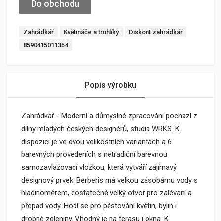
Do obchodu
Zahrádkář
Květináče a truhlíky
Diskont zahrádkář
8590415011354
Popis výrobku
Zahrádkář - Moderní a důmyslné zpracování pochází z
dílny mladých českých designérů, studia WRKS. K
dispozici je ve dvou velikostních variantách a 6
barevných provedeních s netradiční barevnou
samozavlažovací vložkou, která vytváří zajímavý
designový prvek. Berberis má velkou zásobárnu vody s
hladinoměrem, dostatečně velký otvor pro zalévání a
přepad vody. Hodí se pro pěstování květin, bylin i
drobné zeleniny. Vhodný je na terasu i okna. K