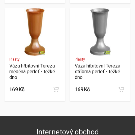
Plasty
Plasty
Váza hřbitovní Tereza
Váza hřbitovní Tereza
měděná perleť - těžké
stříbrná perleť - těžké
dno
dno
169 Kč
169 Kč
Internetový obchod