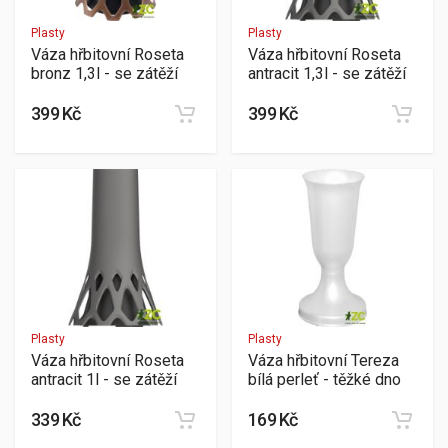
Plasty
Plasty
Váza hřbitovní Roseta
Váza hřbitovní Roseta
bronz 1,3l - se zátěží
antracit 1,3l - se zátěží
399 Kč
399 Kč
Plasty
Plasty
Váza hřbitovní Roseta
Váza hřbitovní Tereza
antracit 1l - se zátěží
bílá perleť - těžké dno
339 Kč
169 Kč