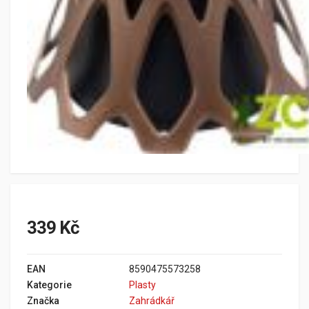
339 Kč
EAN
8590475573258
Kategorie
Plasty
Značka
Zahrádkář