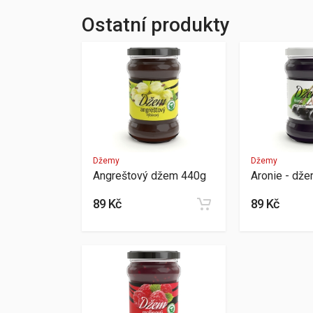
Ostatní produkty
Džemy
Džemy
Angreštový džem 440g
Aronie - dž
89 Kč
89 Kč