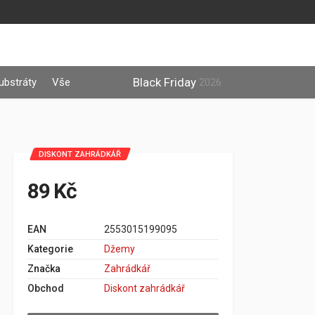
Black Friday
ubstráty
Vše
2026
DISKONT ZAHRÁDKÁŘ
89 Kč
EAN
2553015199095
Kategorie
Džemy
Značka
Zahrádkář
Obchod
Diskont zahrádkář