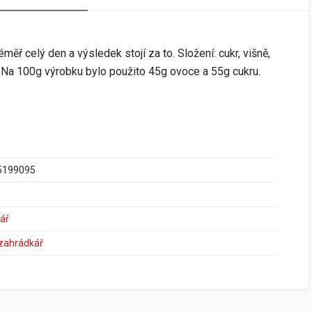
ěř celý den a výsledek stojí za to. Složení: cukr, višně,
tin. Na 100g výrobku bylo použito 45g ovoce a 55g cukru.
5199095
ář
 zahrádkář