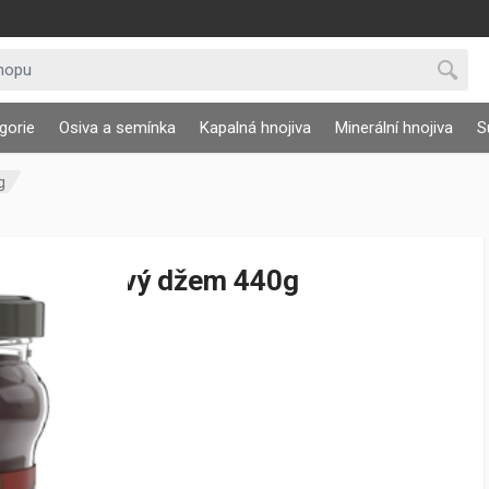
gorie
Osiva a semínka
Kapalná hnojiva
Minerální hnojiva
S
g
Višňový džem 440g