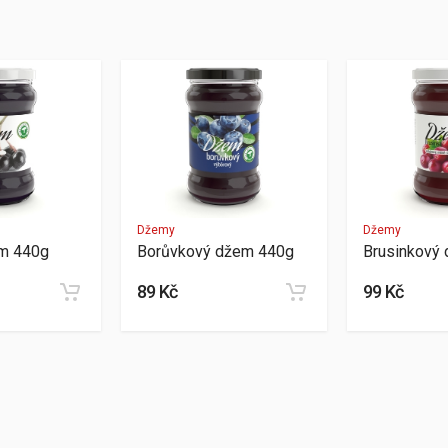
Džemy
Džemy
em 440g
Borůvkový džem 440g
Brusinkový
89 Kč
99 Kč