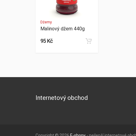
Džemy
Malinový džem 440g
95 Kč
Internetový obchod
Copyright © 2026
E-shopy
- nejlepší internetové ob