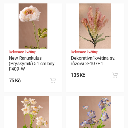
Dekorace květiny
Dekorace květiny
New Ranunkulus
Dekorativní květina sv.
(Pryskyřník) 51 cm bílý
růžová 3-107P1
F409-W
135 Kč
75 Kč