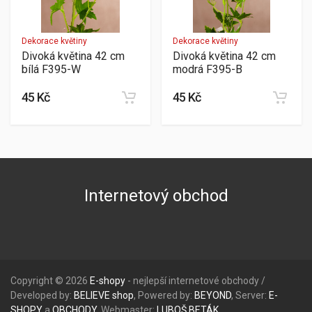
Dekorace květiny
Dekorace květiny
Divoká květina 42 cm
Divoká květina 42 cm
bílá F395-W
modrá F395-B
45 Kč
45 Kč
Internetový obchod
Copyright © 2026
E-shopy
- nejlepší internetové obchody /
Developed by:
BELIEVE
shop
, Powered by:
BEYOND
, Server:
E-
SHOPY
a
OBCHODY
, Webmaster:
LUBOŠ
BETÁK