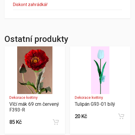
Diskont zahrádkář
Ostatní produkty
Dekorace květiny
Dekorace květiny
Vlčí mák 69 cm červený
Tulipán G93-01 bílý
F393-R
20 Kč
85 Kč