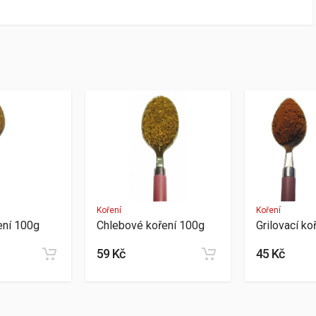
Koření
Koření
ení 100g
Chlebové koření 100g
Grilovací ko
59 Kč
45 Kč