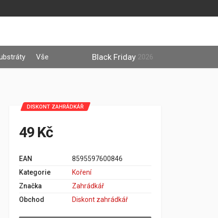
Black Friday
ubstráty
Vše
2026
DISKONT ZAHRÁDKÁŘ
49 Kč
EAN
8595597600846
Kategorie
Koření
Značka
Zahrádkář
Obchod
Diskont zahrádkář