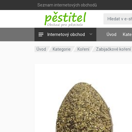
Seznam internetových obchodů
Internetový obchod
Úvod
Kate
Úvod
Kategorie
Koření
Zabijačkové koření