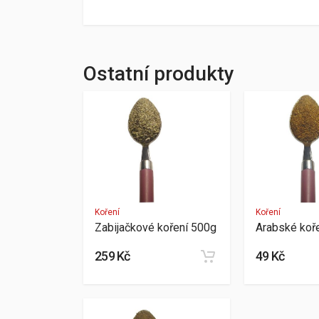
Ostatní produkty
Koření
Koření
Zabijačkové koření 500g
Arabské koř
259 Kč
49 Kč