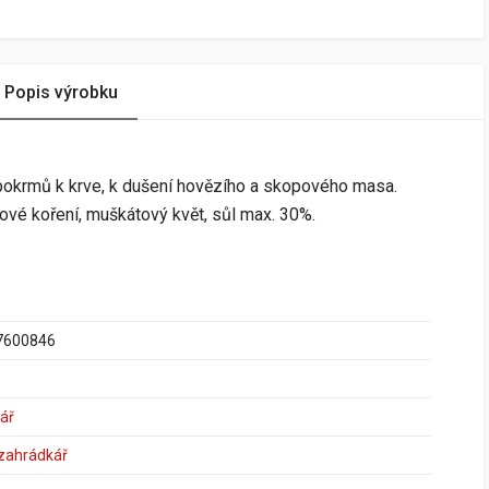
Popis výrobku
 a pokrmů k krve, k dušení hovězího a skopového masa.
nové koření, muškátový květ, sůl max. 30%.
7600846
ář
 zahrádkář