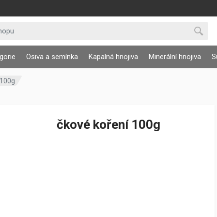
gorie
Osiva a semínka
Kapalná hnojiva
Minerální hnojiva
S
 100g
Zabijačkové koření 100g