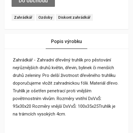
Do obchodu
Zahrádkář
Ozdoby
Diskont zahrádkář
Popis výrobku
Zahrádkář - Zahradní dřevěný truhlík pro pěstování
nejrůznějších druhů květin, dřevin, bylinek či menších
druhů zeleniny. Pro delší životnost dřevěného truhlíku
doporučujeme vložit zahradnickou fólii. Materiál dřevo.
Truhlík je ošetřen penetrací proti vnějším
povětrnostním vlivům. Rozměry vnitřní DxVxŠ:
95x30x20 Rozměry vnější DxVxŠ: 100x35x25Truhlík je
na trámcích vysokých 4cm.