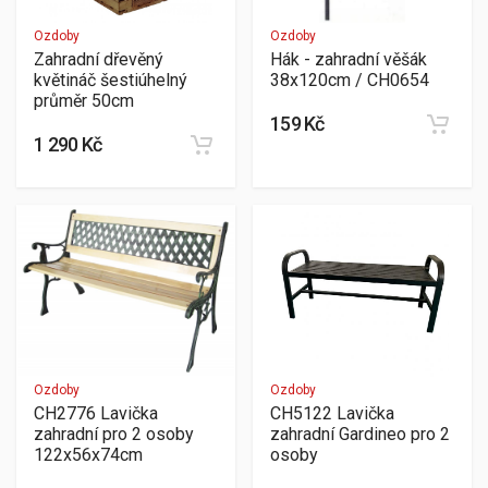
Ozdoby
Ozdoby
Zahradní dřevěný
Hák - zahradní věšák
květináč šestiúhelný
38x120cm / CH0654
průměr 50cm
159 Kč
1 290 Kč
Ozdoby
Ozdoby
CH2776 Lavička
CH5122 Lavička
zahradní pro 2 osoby
zahradní Gardineo pro 2
122x56x74cm
osoby