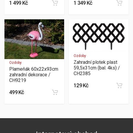
1 499 Kč
1 349 Kč
Ozdoby
Zahradní plotek plast
Ozdoby
59,5x31cm (bal. 4ks) /
Plameňák 60x22x93cm
CH2385
zahradní dekorace /
CH9219
129 Kč
499 Kč