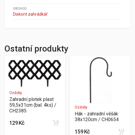
OBCHOD
Diskont zahrádkář
Ostatní produkty
Ozdoby
Zahradní plotek plast
59,5x31cm (bal. 4ks) /
Ozdoby
CH2385
Hák - zahradní věšák
38x120cm / CH0654
129 Kč
159 Kč