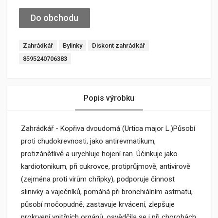
Do obchodu
Zahrádkář
Bylinky
Diskont zahrádkář
8595240706383
Popis výrobku
Zahrádkář - Kopřiva dvoudomá (Urtica major L.)Působí
proti chudokrevnosti, jako antirevmatikum,
protizánětlivě a urychluje hojení ran. Účinkuje jako
kardiotonikum, při cukrovce, protiprůjmově, antivirově
(zejména proti virům chřipky), podporuje činnost
slinivky a vaječníků, pomáhá při bronchiálním astmatu,
působí močopudně, zastavuje krvácení, zlepšuje
prokrvení vnitřních orgánů, osvědčila se i při chorobách