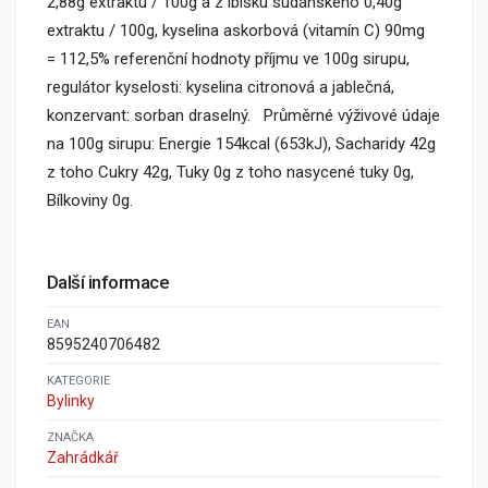
2,88g extraktu / 100g a z ibišku sudánského 0,40g
extraktu / 100g, kyselina askorbová (vitamín C) 90mg
= 112,5% referenční hodnoty příjmu ve 100g sirupu,
regulátor kyselosti: kyselina citronová a jablečná,
konzervant: sorban draselný. Průměrné výživové údaje
na 100g sirupu: Energie 154kcal (653kJ), Sacharidy 42g
z toho Cukry 42g, Tuky 0g z toho nasycené tuky 0g,
Bílkoviny 0g.
Další informace
EAN
8595240706482
KATEGORIE
Bylinky
ZNAČKA
Zahrádkář