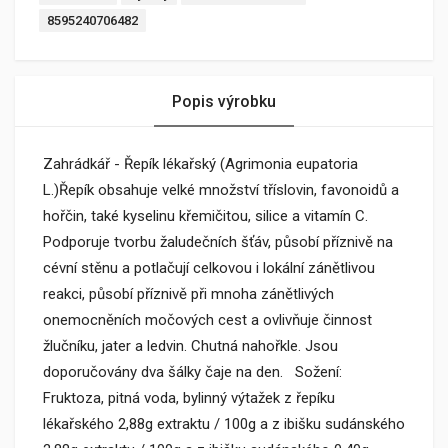
8595240706482
Popis výrobku
Zahrádkář - Řepík lékařský (Agrimonia eupatoria
L.)Řepík obsahuje velké množství tříslovin, favonoidů a
hořčin, také kyselinu křemičitou, silice a vitamín C.
Podporuje tvorbu žaludečních šťáv, působí příznivě na
cévní stěnu a potlačují celkovou i lokální zánětlivou
reakci, působí příznivě při mnoha zánětlivých
onemocněních močových cest a ovlivňuje činnost
žlučníku, jater a ledvin. Chutná nahořkle. Jsou
doporučovány dva šálky čaje na den. Sožení:
Fruktoza, pitná voda, bylinný výtažek z řepíku
lékařského 2,88g extraktu / 100g a z ibišku sudánského