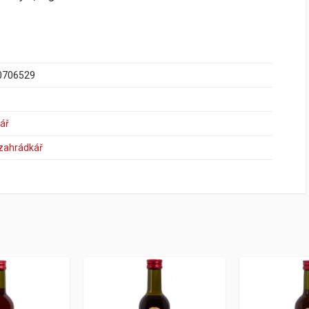
0706529
ář
 zahrádkář