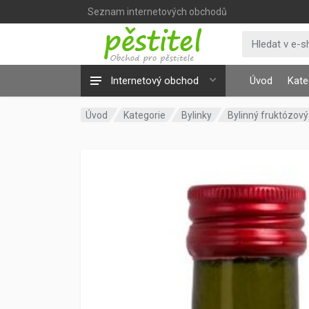
Seznam internetových obchodů
Internetový obchod
Úvod
Kate
Úvod
Kategorie
Bylinky
Bylinný fruktózový