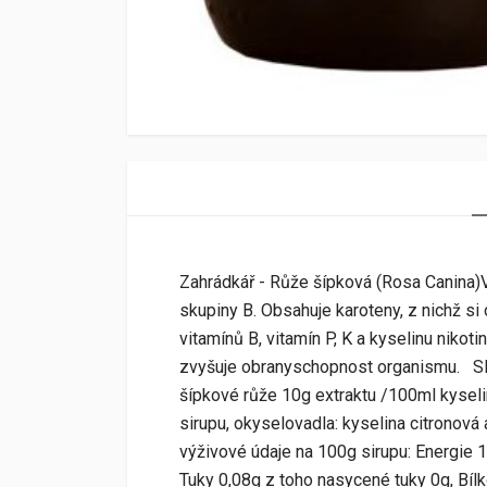
Zahrádkář - Růže šípková (Rosa Canina)V
skupiny B. Obsahuje karoteny, z nichž si
vitamínů B, vitamín P, K a kyselinu niko
zvyšuje obranyschopnost organismu. Slož
šípkové růže 10g extraktu /100ml kyse
sirupu, okyselovadla: kyselina citronov
výživové údaje na 100g sirupu: Energie 
Tuky 0,08g z toho nasycené tuky 0g, Bílk