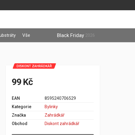
Black Friday
ubstráty
Vše
2026
DISKONT ZAHRÁDKÁŘ
99 Kč
EAN
8595240706529
Kategorie
Bylinky
Značka
Zahrádkář
Obchod
Diskont zahrádkář