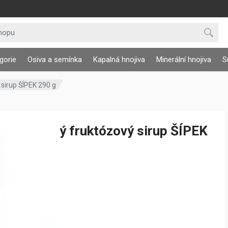
gorie
Osiva a semínka
Kapalná hnojiva
Minerální hnojiva
S
 sirup ŠÍPEK 290 g
Bylinný fruktózový sirup ŠÍPEK
290 g