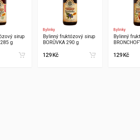
Bylinky
Bylinky
tózový sirup
Bylinný fruktózový sirup
Bylinný fruk
 285 g
BORŮVKA 290 g
BRONCHOFY
129 Kč
129 Kč