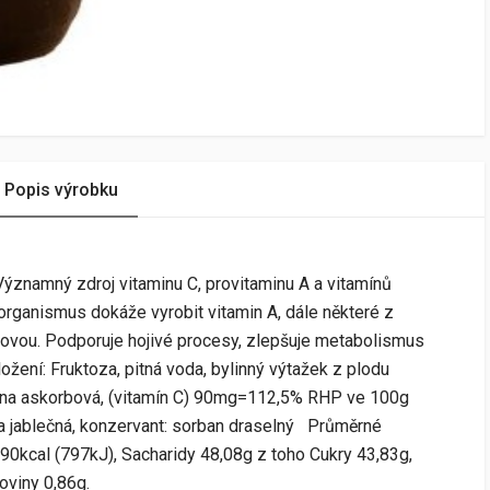
Popis výrobku
ýznamný zdroj vitaminu C, provitaminu A a vitamínů
 organismus dokáže vyrobit vitamin A, dále některé z
tinovou. Podporuje hojivé procesy, zlepšuje metabolismus
ení: Fruktoza, pitná voda, bylinný výtažek z plodu
lina askorbová, (vitamín C) 90mg=112,5% RHP ve 100g
á a jablečná, konzervant: sorban draselný Průměrné
190kcal (797kJ), Sacharidy 48,08g z toho Cukry 43,83g,
oviny 0,86g.