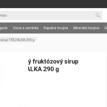
gorie
Osiva a semínka
Kapalná hnojiva
Minerální hnojiva
S
ý sirup TŘEZALKA 290 g
Bylinný fruktózový sirup
TŘEZALKA 290 g