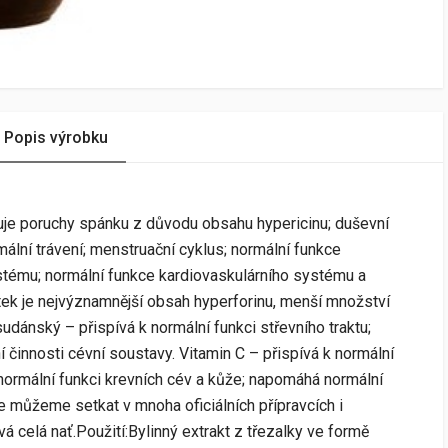
Popis výrobku
uje poruchy spánku z důvodu obsahu hypericinu; duševní
mální trávení; menstruační cyklus; normální funkce
stému; normální funkce kardiovaskulárního systému a
átek je nejvýznamnější obsah hyperforinu, menší množství
 sudánský – přispívá k normální funkci střevního traktu;
 činnosti cévní soustavy. Vitamin C – přispívá k normální
 normální funkci krevních cév a kůže; napomáhá normální
se můžeme setkat v mnoha oficiálních přípravcích i
á celá nať.Použití:Bylinný extrakt z třezalky ve formě