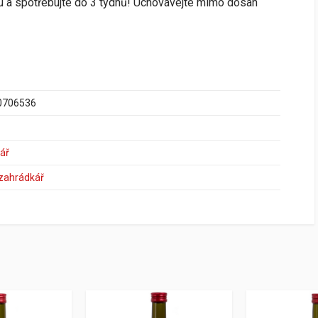
du a spotřebujte do 3 týdnů! Uchovávejte mimo dosah
0706536
ář
 zahrádkář