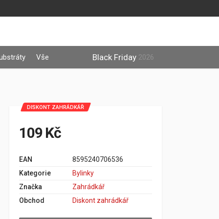
Black Friday
ubstráty
Vše
2026
DISKONT ZAHRÁDKÁŘ
109 Kč
EAN
8595240706536
Kategorie
Bylinky
Značka
Zahrádkář
Obchod
Diskont zahrádkář