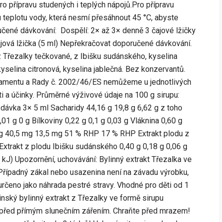
ro přípravu studených i teplých nápojů.Pro přípravu
 teplotu vody, která nesmí přesáhnout 45 °C, abyste
učené dávkování: Dospělí: 2× až 3× denně 3 čajové lžičky
čajová lžička (5 ml) Nepřekračovat doporučené dávkování.
 z Třezalky tečkované, z Ibišku sudánského, kyselina
 kyselina citronová, kyselina jablečná. Bez konzervantů.
lamentu a Rady č. 2002/46/ES nemůžeme u jednotlivých
ti a účinky. Průměrné výživové údaje na 100 g sirupu:
 dávka 3× 5 ml Sacharidy 44,16 g 19,8 g 6,62 g z toho
,01 g 0 g Bílkoviny 0,22 g 0,1 g 0,03 g Vláknina 0,60 g
 g 40,5 mg 13,5 mg 51 % RHP 17 % RHP Extrakt plodu z
Extrakt z plodu Ibišku sudánského 0,40 g 0,18 g 0,06 g
kJ) Upozornění, uchovávání: Bylinný extrakt Třezalka ve
 Případný zákal nebo usazenina není na závadu výrobku,
rčeno jako náhrada pestré stravy. Vhodné pro děti od 1
nský bylinný extrakt z Třezalky ve formě sirupu
te před přímým slunečním zářením. Chraňte před mrazem!