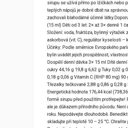
sirupu se užívá přímo po lžičkách nebo p
teplých nápojů je dobré dbát na správnou
zachovali blahodárné účinné látky.Dopor
(15 ml) Děti od 3 let: 2× až 3× denně 1 
Složení: voda, fruktóza, bylinný výtažek
askorbová (vit. C), regulátor kyselosti –
Účinky: Podle směrnice Evropského par
bylin uvádět jejich prospěšnost, vlastnos
Dospělí denní dávka 3× 15 ml Dítě denní
cukry 44,16 g 19,8 g 6,62 g Tuky 0,02 g 0
0,18 g 0,06 g Vitamín C (RHP 80 mg) 90
Třezalky tečkované 2,88 g 0,86 g 0,28 g 
Energetická hodnota 176,44 kcal (738,36 
formě sirupu před použitím protřepejte!
ale je důkazem přírodního původu. Není u
roku. Nepodávejte dlouhodobě. Benedikti
skladujte při teplotě 10 – 25 °C. Chraň