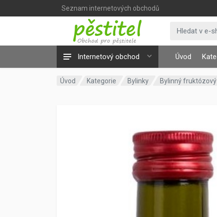
Seznam internetových obchodů
Internetový obchod
Úvod
Kate
Úvod
Kategorie
Bylinky
Bylinný fruktózov