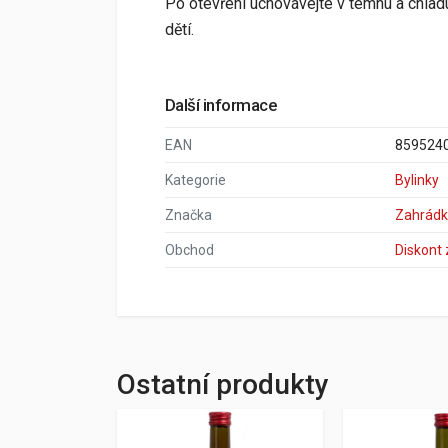
Po otevření uchovávejte v temnu a chla
dětí.
Další informace
EAN
859524
Kategorie
Bylinky
Značka
Zahrádk
Obchod
Diskont
Ostatní produkty