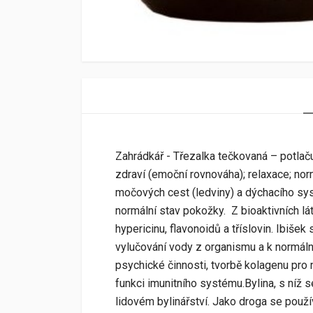
Zahrádkář - Třezalka tečkovaná – potlač
zdraví (emoční rovnováha); relaxace; nor
močových cest (ledviny) a dýchacího sy
normální stav pokožky. Z bioaktivních l
hypericinu, flavonoidů a tříslovin. Ibišek
vylučování vody z organismu a k normální
psychické činnosti, tvorbě kolagenu pro
funkci imunitního systému.Bylina, s níž 
lidovém bylinářství. Jako droga se použív