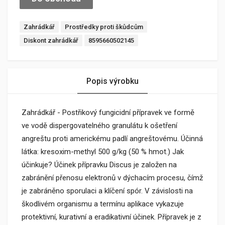
Zahrádkář
Prostředky proti škůdcům
Diskont zahrádkář
8595660502145
Popis výrobku
Zahrádkář - Postřikový fungicidní přípravek ve formě
ve vodě dispergovatelného granulátu k ošetření
angreštu proti americkému padlí angreštovému. Účinná
látka: kresoxim-methyl 500 g/kg (50 % hmot.) Jak
účinkuje? Účinek přípravku Discus je založen na
zabránění přenosu elektronů v dýchacím procesu, čímž
je zabráněno sporulaci a klíčení spór. V závislosti na
škodlivém organismu a termínu aplikace vykazuje
protektivní, kurativní a eradikativní účinek. Přípravek je z