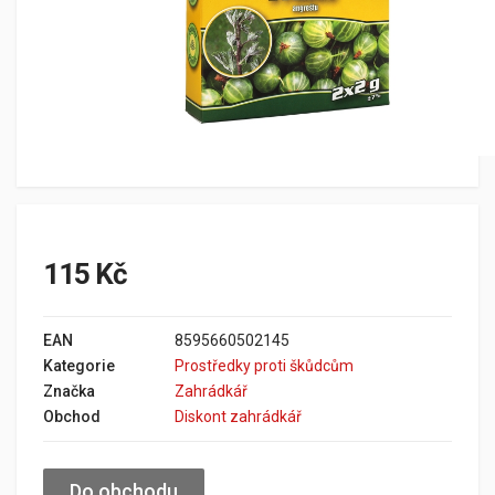
115 Kč
EAN
8595660502145
Kategorie
Prostředky proti škůdcům
Značka
Zahrádkář
Obchod
Diskont zahrádkář
Do obchodu