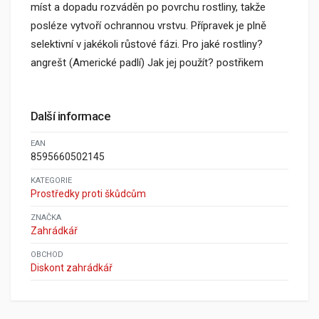
míst a dopadu rozváděn po povrchu rostliny, takže
posléze vytvoří ochrannou vrstvu. Přípravek je plně
selektivní v jakékoli růstové fázi. Pro jaké rostliny?
angrešt (Americké padlí) Jak jej použít? postřikem
Další informace
EAN
8595660502145
KATEGORIE
Prostředky proti škůdcům
ZNAČKA
Zahrádkář
OBCHOD
Diskont zahrádkář