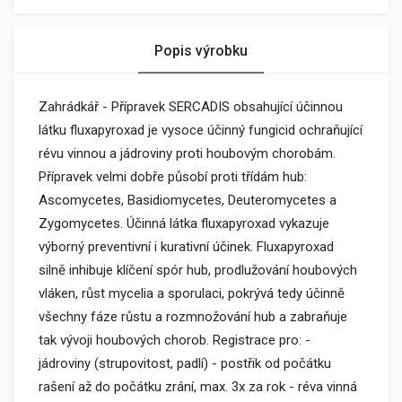
Popis výrobku
Zahrádkář - Přípravek SERCADIS obsahující účinnou
látku fluxapyroxad je vysoce účinný fungicid ochraňující
révu vinnou a jádroviny proti houbovým chorobám.
Přípravek velmi dobře působí proti třídám hub:
Ascomycetes, Basidiomycetes, Deuteromycetes a
Zygomycetes. Účinná látka fluxapyroxad vykazuje
výborný preventivní i kurativní účinek. Fluxapyroxad
silně inhibuje klíčení spór hub, prodlužování houbových
vláken, růst mycelia a sporulaci, pokrývá tedy účinně
všechny fáze růstu a rozmnožování hub a zabraňuje
tak vývoji houbových chorob. Registrace pro: -
jádroviny (strupovitost, padlí) - postřik od počátku
rašení až do počátku zrání, max. 3x za rok - réva vinná