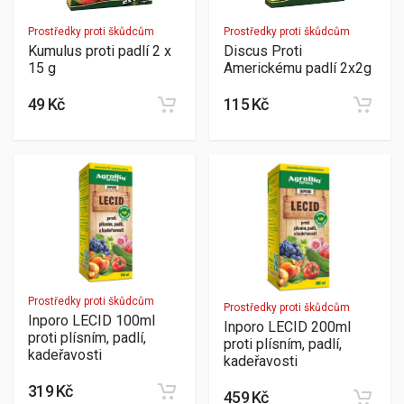
Prostředky proti škůdcům
Prostředky proti škůdcům
Kumulus proti padlí 2 x
Discus Proti
15 g
Americkému padlí 2x2g
49 Kč
115 Kč
Prostředky proti škůdcům
Prostředky proti škůdcům
Inporo LECID 100ml
Inporo LECID 200ml
proti plísním, padlí,
proti plísním, padlí,
kadeřavosti
kadeřavosti
319 Kč
459 Kč