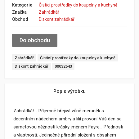
Kategorie
Čisticí prostředky do koupelny a kuchyně
Značka
Zahrádkář
Obchod
Diskont zahrádkář
Do obchodu
Zahrádkář
Čisticí prostředky do koupelny a kuchyně
Diskont zahrádkář
00032643
Popis výrobku
Zahrádkář - Příjemně hřejivá vůně meruněk s
decentním nádechem ambry a lilií provoní Váš den se
sametovou něžností krásky jménem Fayre... Přednosti
a vlastnosti: Jedinečné přírodní složení s obsahem