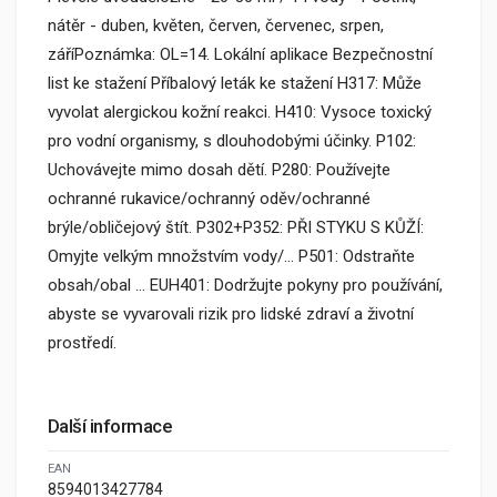
nátěr - duben, květen, červen, červenec, srpen,
záříPoznámka: OL=14. Lokální aplikace Bezpečnostní
list ke stažení Příbalový leták ke stažení H317: Může
vyvolat alergickou kožní reakci. H410: Vysoce toxický
pro vodní organismy, s dlouhodobými účinky. P102:
Uchovávejte mimo dosah dětí. P280: Používejte
ochranné rukavice/ochranný oděv/ochranné
brýle/obličejový štít. P302+P352: PŘI STYKU S KŮŽÍ:
Omyjte velkým množstvím vody/... P501: Odstraňte
obsah/obal … EUH401: Dodržujte pokyny pro používání,
abyste se vyvarovali rizik pro lidské zdraví a životní
prostředí.
Další informace
EAN
8594013427784