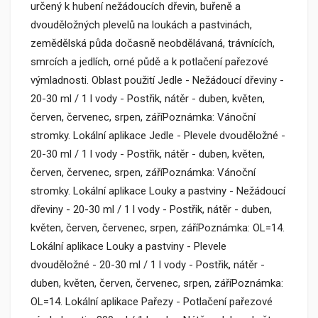
určený k hubení nežádoucích dřevin, buřeně a
dvouděložných plevelů na loukách a pastvinách,
zemědělská půda dočasně neobdělávaná, trávnících,
smrcích a jedlích, orné půdě a k potlačení pařezové
výmladnosti. Oblast použití Jedle - Nežádoucí dřeviny -
20-30 ml / 1 l vody - Postřik, nátěr - duben, květen,
červen, červenec, srpen, záříPoznámka: Vánoční
stromky. Lokální aplikace Jedle - Plevele dvouděložné -
20-30 ml / 1 l vody - Postřik, nátěr - duben, květen,
červen, červenec, srpen, záříPoznámka: Vánoční
stromky. Lokální aplikace Louky a pastviny - Nežádoucí
dřeviny - 20-30 ml / 1 l vody - Postřik, nátěr - duben,
květen, červen, červenec, srpen, záříPoznámka: OL=14.
Lokální aplikace Louky a pastviny - Plevele
dvouděložné - 20-30 ml / 1 l vody - Postřik, nátěr -
duben, květen, červen, červenec, srpen, záříPoznámka:
OL=14. Lokální aplikace Pařezy - Potlačení pařezové