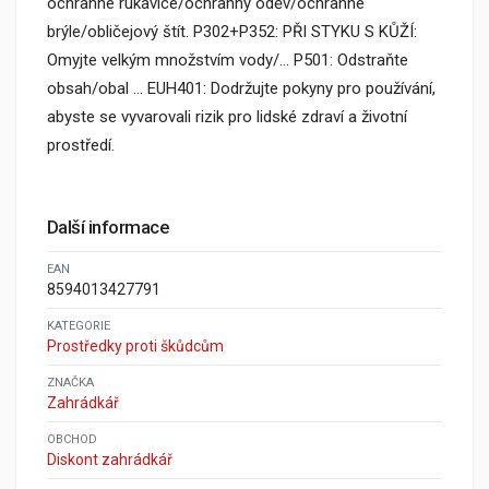
ochranné rukavice/ochranný oděv/ochranné
brýle/obličejový štít. P302+P352: PŘI STYKU S KŮŽÍ:
Omyjte velkým množstvím vody/... P501: Odstraňte
obsah/obal … EUH401: Dodržujte pokyny pro používání,
abyste se vyvarovali rizik pro lidské zdraví a životní
prostředí.
Další informace
EAN
8594013427791
KATEGORIE
Prostředky proti škůdcům
ZNAČKA
Zahrádkář
OBCHOD
Diskont zahrádkář