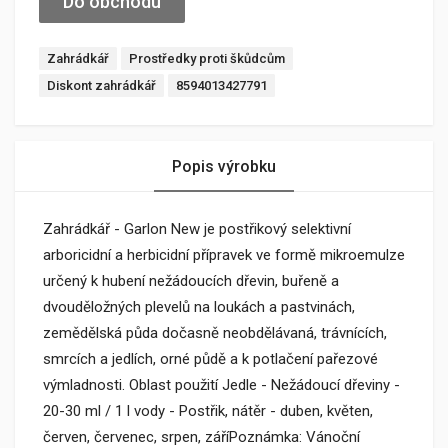
Do obchodu
Zahrádkář
Prostředky proti škůdcům
Diskont zahrádkář
8594013427791
Popis výrobku
Zahrádkář - Garlon New je postřikový selektivní
arboricidní a herbicidní přípravek ve formě mikroemulze
určený k hubení nežádoucích dřevin, buřeně a
dvouděložných plevelů na loukách a pastvinách,
zemědělská půda dočasně neobdělávaná, trávnících,
smrcích a jedlích, orné půdě a k potlačení pařezové
výmladnosti. Oblast použití Jedle - Nežádoucí dřeviny -
20-30 ml / 1 l vody - Postřik, nátěr - duben, květen,
červen, červenec, srpen, záříPoznámka: Vánoční