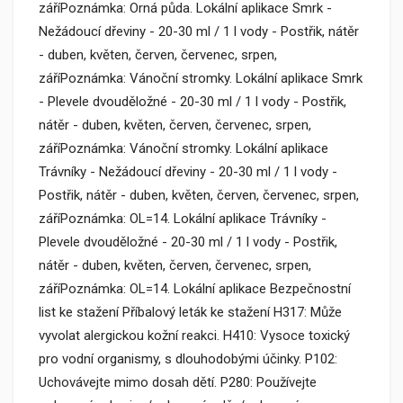
záříPoznámka: Orná půda. Lokální aplikace Smrk -
Nežádoucí dřeviny - 20-30 ml / 1 l vody - Postřik, nátěr
- duben, květen, červen, červenec, srpen,
záříPoznámka: Vánoční stromky. Lokální aplikace Smrk
- Plevele dvouděložné - 20-30 ml / 1 l vody - Postřik,
nátěr - duben, květen, červen, červenec, srpen,
záříPoznámka: Vánoční stromky. Lokální aplikace
Trávníky - Nežádoucí dřeviny - 20-30 ml / 1 l vody -
Postřik, nátěr - duben, květen, červen, červenec, srpen,
záříPoznámka: OL=14. Lokální aplikace Trávníky -
Plevele dvouděložné - 20-30 ml / 1 l vody - Postřik,
nátěr - duben, květen, červen, červenec, srpen,
záříPoznámka: OL=14. Lokální aplikace Bezpečnostní
list ke stažení Příbalový leták ke stažení H317: Může
vyvolat alergickou kožní reakci. H410: Vysoce toxický
pro vodní organismy, s dlouhodobými účinky. P102:
Uchovávejte mimo dosah dětí. P280: Používejte