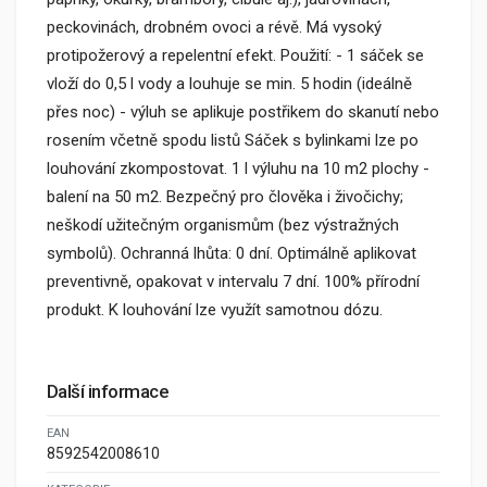
peckovinách, drobném ovoci a révě. Má vysoký
protipožerový a repelentní efekt. Použití: - 1 sáček se
vloží do 0,5 l vody a louhuje se min. 5 hodin (ideálně
přes noc) - výluh se aplikuje postřikem do skanutí nebo
rosením včetně spodu listů Sáček s bylinkami lze po
louhování zkompostovat. 1 l výluhu na 10 m2 plochy -
balení na 50 m2. Bezpečný pro člověka i živočichy;
neškodí užitečným organismům (bez výstražných
symbolů). Ochranná lhůta: 0 dní. Optimálně aplikovat
preventivně, opakovat v intervalu 7 dní. 100% přírodní
produkt. K louhování lze využít samotnou dózu.
Další informace
EAN
8592542008610