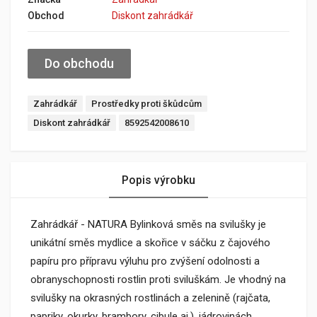
Obchod
Diskont zahrádkář
Do obchodu
Zahrádkář
Prostředky proti škůdcům
Diskont zahrádkář
8592542008610
Popis výrobku
Zahrádkář - NATURA Bylinková směs na svilušky je
unikátní směs mydlice a skořice v sáčku z čajového
papíru pro přípravu výluhu pro zvýšení odolnosti a
obranyschopnosti rostlin proti sviluškám. Je vhodný na
svilušky na okrasných rostlinách a zelenině (rajčata,
papriky, okurky, brambory, cibule aj.), jádrovinách,