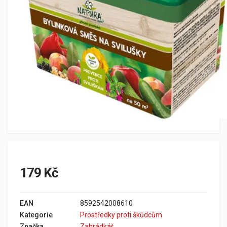
179 Kč
EAN
8592542008610
Kategorie
Prostředky proti škůdcům
Značka
Zahrádkář