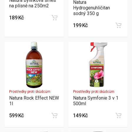
Natura Bylinková směs
Natura
na plísně na 250m2
Hydrogenuhličitan
sodný 350 g
189 Kč
199 Kč
Prostředky proti škůdcům
Prostředky proti škůdcům
Natura Rock Effect NEW
Natura Symfonie 3 v 1
1l
500ml
599 Kč
149 Kč