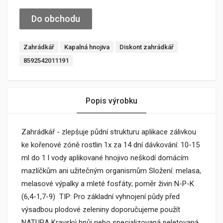
Do obchodu
Zahrádkář
Kapalná hnojiva
Diskont zahrádkář
8592542011191
Popis výrobku
Zahrádkář - zlepšuje půdní strukturu aplikace zálivkou
ke kořenové zóně rostlin 1x za 14 dní dávkování: 10-15
ml do 1 l vody aplikované hnojivo neškodí domácím
mazlíčkům ani užitečným organismům Složení: melasa,
melasové výpalky a mleté fosfáty; poměr živin N-P-K
(6,4-1,7-9) TIP: Pro základní vyhnojení půdy před
výsadbou plodové zeleniny doporučujeme použít
NATURA Kravský hnůj nebo specializovaná peletovaná