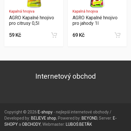
Kapalná hnojiva
Kapalná hnojiva
AGRO Kapalné hnojivo
AGRO Kapalné hnojivo
pro citrusy 0,5l
pro jahody 1l
59 Kč
69 Kč
Internetový obchod
Copyright © 2026
E-shopy
- nejlepší internetové obchody /
Developed by:
BELIEVE
shop
, Powered by:
BEYOND
, Server:
E-
SHOPY
a
OBCHODY
, Webmaster:
LUBOŠ
BETÁK