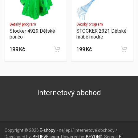
Dětský program
Dětský program
Stocker 4929 Dětské
STOCKER 2321 Dětské
pončo
hrábě modré
199 Kč
199 Kč
Internetový obchod
Copyright © 2026
E-shopy
- nejlepší internetové obchody /
Developed by:
BELIEVE
shop
, Powered by:
BEYOND
, Server:
E-