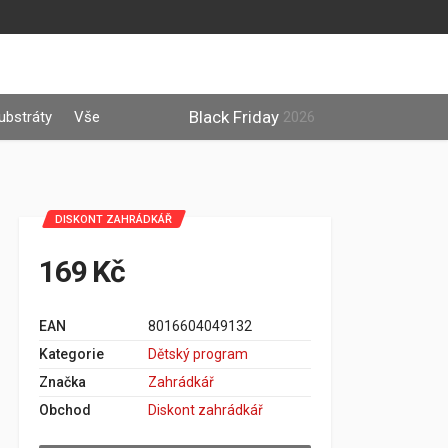
Black Friday
ubstráty
Vše
2026
DISKONT ZAHRÁDKÁŘ
169 Kč
EAN
8016604049132
Kategorie
Dětský program
Značka
Zahrádkář
Obchod
Diskont zahrádkář