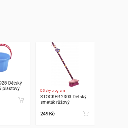
m
928 Dětský
ý plastový
Dětský program
STOCKER 2303 Dětský
smeták růžový
249 Kč