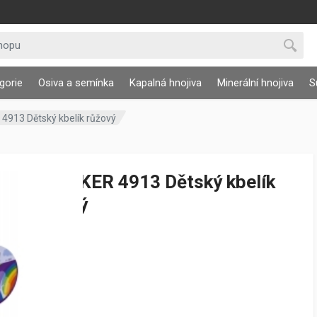
gorie
Osiva a semínka
Kapalná hnojiva
Minerální hnojiva
S
913 Dětský kbelík růžový
STOCKER 4913 Dětský kbelík
růžový