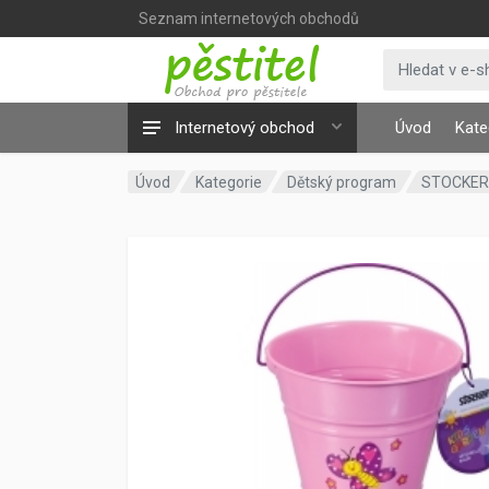
Seznam internetových obchodů
Internetový obchod
Úvod
Kate
Úvod
Kategorie
Dětský program
STOCKER 4