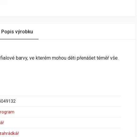
Popis výrobku
fialové barvy, ve kterém mohou děti přenášet téměř vše.
4049132
program
ář
 zahrádkář