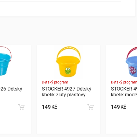
Dětský program
Dětský progra
26 Dětský
STOCKER 4927 Dětský
STOCKER 4
ý
kbelík žlutý plastový
kbelík modr
149 Kč
149 Kč