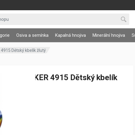
gorie
Osiva a semínka
Kapalná hnojiva
Minerální hnojiva
S
915 Dětský kbelík žlutý
STOCKER 4915 Dětský kbelík
žlutý