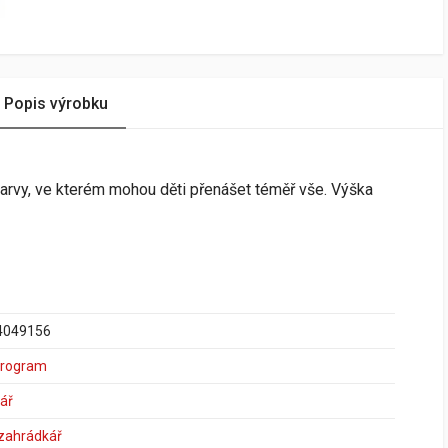
Popis výrobku
barvy, ve kterém mohou děti přenášet téměř vše. Výška
4049156
program
ář
 zahrádkář