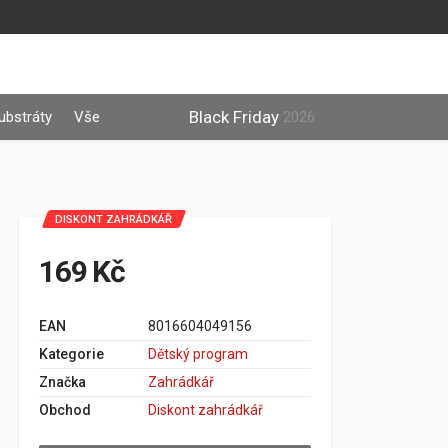
Black Friday
ubstráty
Vše
2026
DISKONT ZAHRÁDKÁŘ
169 Kč
EAN
8016604049156
Kategorie
Dětský program
Značka
Zahrádkář
Obchod
Diskont zahrádkář