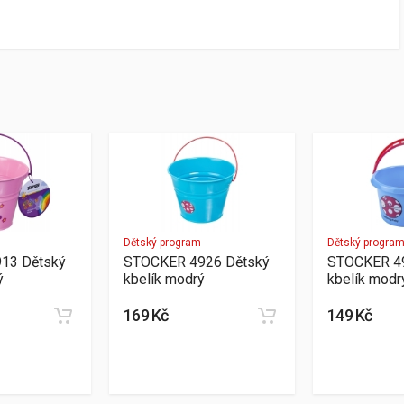
Dětský program
Dětský progra
13 Dětský
STOCKER 4926 Dětský
STOCKER 4
ý
kbelík modrý
kbelík modr
169 Kč
149 Kč