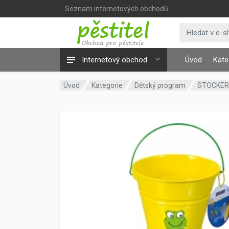
Seznam internetových obchodů
Internetový obchod
Úvod
Kate
Úvod
Kategorie
Dětský program
STOCKER 4