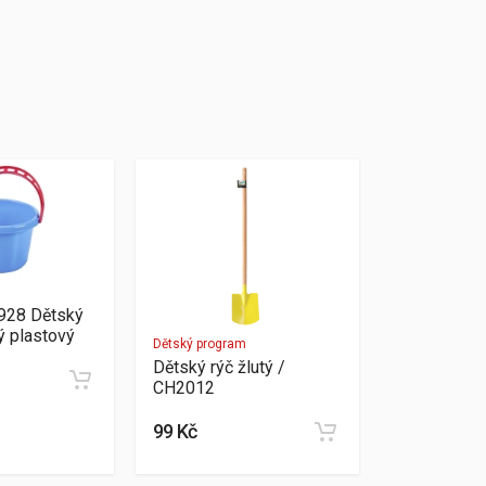
m
928 Dětský
ý plastový
Dětský program
Dětský rýč žlutý /
CH2012
99 Kč