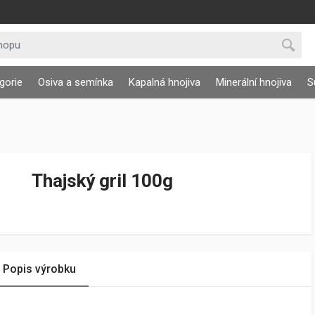
gorie
Osiva a semínka
Kapalná hnojiva
Minerální hnojiva
S
Thajský gril 100g
Popis výrobku