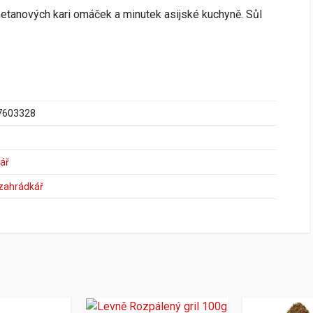
etanových kari omáček a minutek asijské kuchyně. Sůl
7603328
ář
 zahrádkář