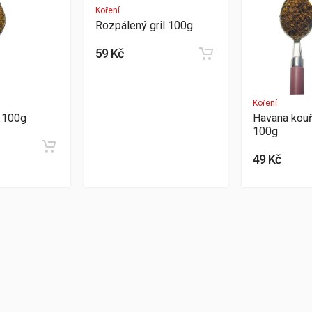
Koření
Rozpálený gril 100g
59 Kč
Koření
l 100g
Havana kouř
100g
49 Kč