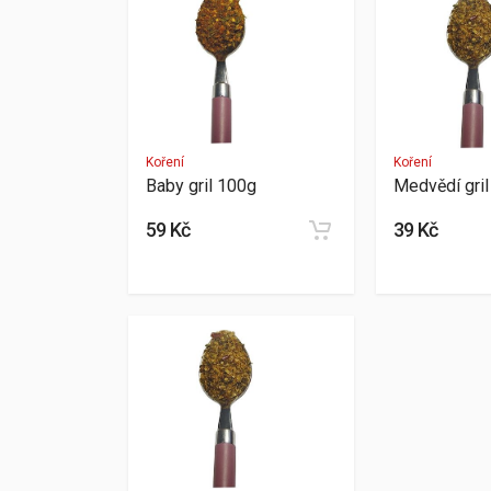
Koření
Koření
Baby gril 100g
Medvědí gri
59 Kč
39 Kč