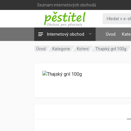
Seznam internetových obchodů
Internetový obchod
Úvod
Kate
Úvod
Kategorie
Koření
Thajský gril 100g