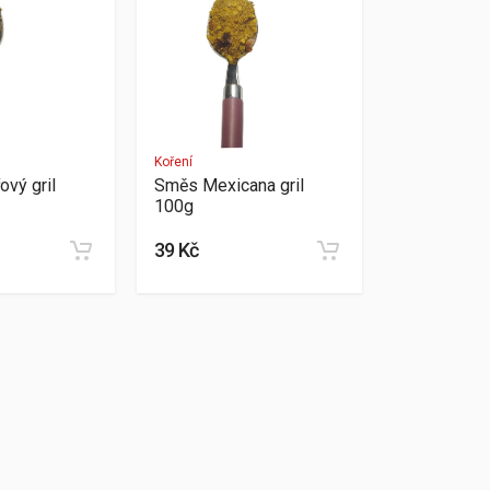
Koření
ový gril
Směs Mexicana gril
100g
39 Kč