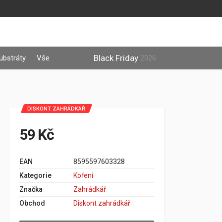
Black Friday
ubstráty
Vše
2026
DISKONT ZAHRÁDKÁŘ
59 Kč
EAN
8595597603328
Kategorie
Koření
Značka
Zahrádkář
Obchod
Diskont zahrádkář