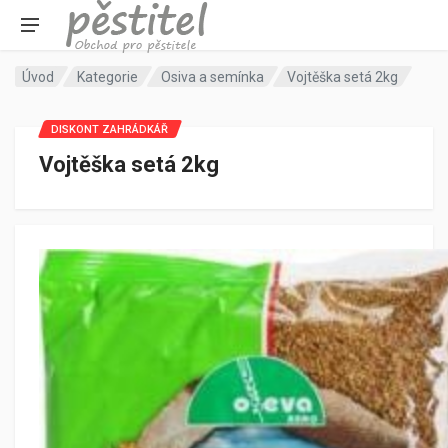
Úvod
Kategorie
Osiva a semínka
Vojtěška setá 2kg
DISKONT ZAHRÁDKÁŘ
Vojtěška setá 2kg