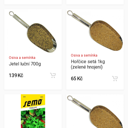
Osiva a semínka
Osiva a semínka
Hořčice setá 1kg
Jetel luční 700g
(zelené hnojení)
139 Kč
65 Kč