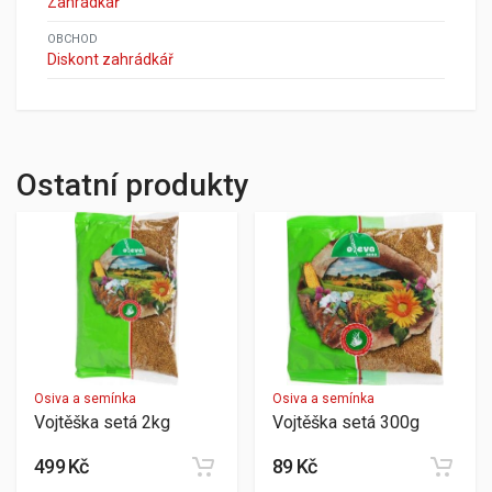
Zahrádkář
OBCHOD
Diskont zahrádkář
Ostatní produkty
Osiva a semínka
Osiva a semínka
Vojtěška setá 2kg
Vojtěška setá 300g
499 Kč
89 Kč