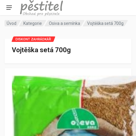
Úvod
Kategorie
Osiva a semínka
Vojtěška setá 700g
DISKONT ZAHRÁDKÁŘ
Vojtěška setá 700g